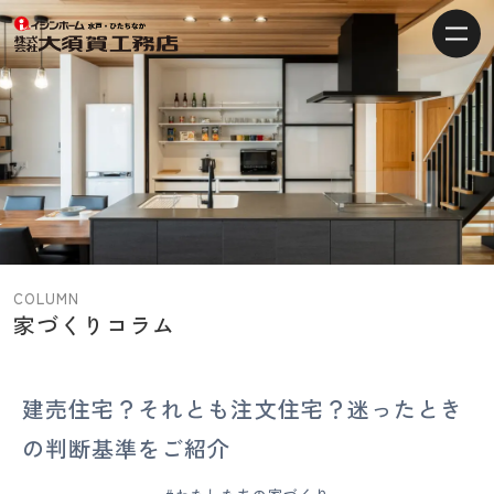
【水
戸・
ひ
た
ち
な
か
の
注
COLUMN
文
家づくりコラム
住
宅】
イ
建売住宅？それとも注文住宅？迷ったとき
シ
の判断基準をご紹介
ン
ホ