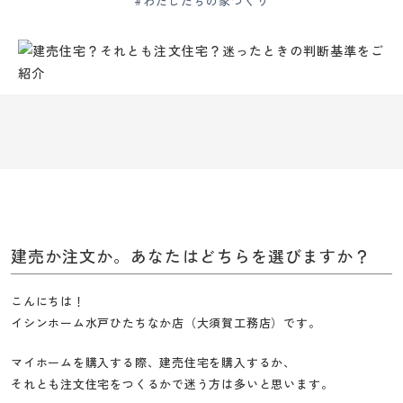
#わたしたちの家づくり
ー
ム
水
戸・
ひ
た
ち
な
か
|
創
建売か注文か。あなたはどちらを選びますか？
業
120
こんにちは！
年
イシンホーム水戸ひたちなか店（大須賀工務店）です。
の
大
マイホームを購入する際、建売住宅を購入するか、
須
それとも注文住宅をつくるかで迷う方は多いと思います。
賀