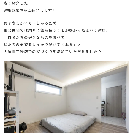
もご紹介した
工
W様のお声をご紹介します！
務
店
お子さまがいらっしゃるため
集合住宅では周りに気を使うことが多かったというW様。
「自分たちの好きなものを選べて
私たちの要望をしっかり聞いてくれる」と
大須賀工務店での家づくりを決めていただきました♪