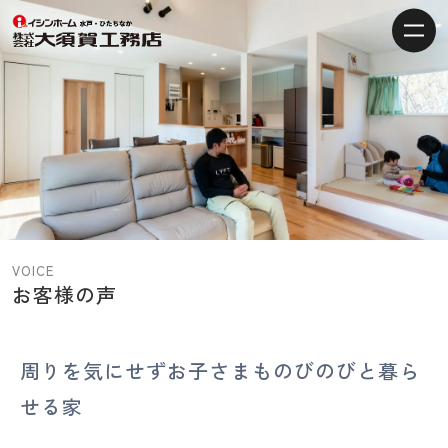
【水
戸・
ひ
た
ち
な
か
の
注
VOICE
文
お客様の声
住
宅】
イ
周りを気にせずお子さまものびのびと暮ら
シ
せる家
ン
ホ