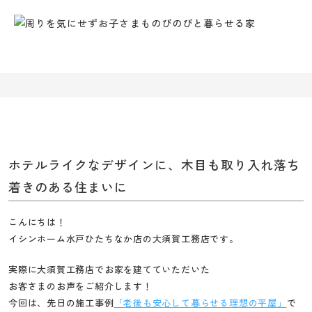
ー
ム
水
戸・
ひ
た
ち
な
か
ホテルライクなデザインに、木目も取り入れ落ち
|
創
着きのある住まいに
業
120
こんにちは！
年
イシンホーム水戸ひたちなか店の大須賀工務店です。
の
大
実際に大須賀工務店でお家を建てていただいた
須
お客さまのお声をご紹介します！
今回は、先日の施工事例
「老後も安心して暮らせる理想の平屋」
で
賀