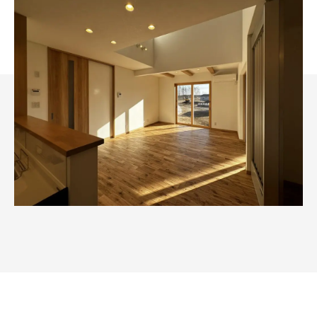
ー
ム
水
戸・
ひ
た
ち
な
か
|
創
業
120
年
の
大
須
賀