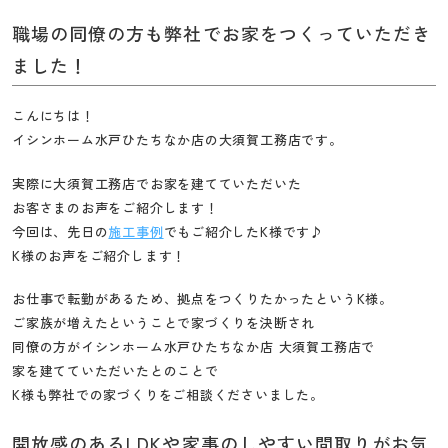
工
職場の同僚の方も弊社でお家をつくっていただき
務
ました！
店
こんにちは！
イシンホーム水戸ひたちなか店の大須賀工務店です。
実際に大須賀工務店でお家を建てていただいた
お客さまのお声をご紹介します！
今回は、先日の
施工事例
でもご紹介したK様です♪
K様のお声をご紹介します！
お仕事で転勤があるため、拠点をつくりたかったというK様。
ご家族が増えたということで家づくりを決断され
同僚の方がイシンホーム水戸ひたちなか店 大須賀工務店で
家を建てていただいたとのことで
K様も弊社での家づくりをご相談くださいました。
開放感のあるLDKや家事のしやすい間取りがお気