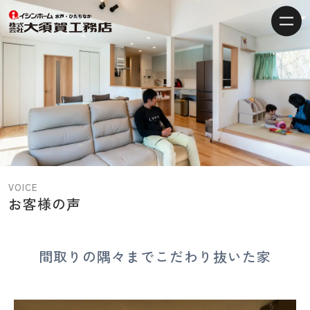
【水
戸・
ひ
た
ち
な
か
の
注
VOICE
文
お客様の声
住
宅】
イ
間取りの隅々までこだわり抜いた家
シ
ン
ホ