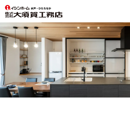
【水
戸・
ひ
た
ち
な
か
の
注
文
住
宅】
イ
シ