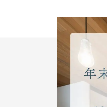
ン
ホ
ー
ム
水
戸・
ひ
た
ち
な
か
|
創
業
120
年