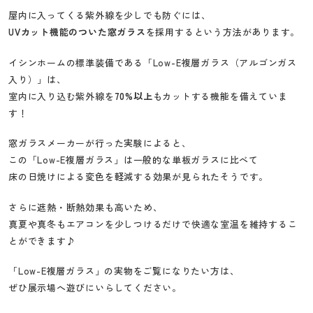
屋内に入ってくる紫外線を少しでも防ぐには、
UVカット機能のついた窓ガラス
を採用するという方法があります。
イシンホームの標準装備である「Low-E複層ガラス（アルゴンガス
入り）」は、
室内に入り込む紫外線を
70%以上
もカットする機能を備えていま
す！
窓ガラスメーカーが行った実験によると、
この「Low-E複層ガラス」は一般的な単板ガラスに比べて
床の日焼けによる変色を軽減する効果が見られたそうです。
さらに遮熱・断熱効果も高いため、
真夏や真冬もエアコンを少しつけるだけで快適な室温を維持するこ
とができます♪
「Low-E複層ガラス」の実物をご覧になりたい方は、
ぜひ展示場へ遊びにいらしてください。