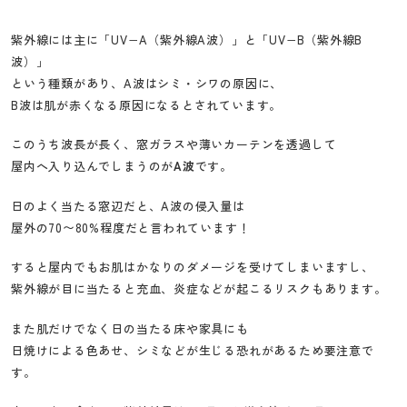
紫外線には主に「UV−A（紫外線A波）」と「UV−B（紫外線B
波）」
という種類があり、A波はシミ・シワの原因に、
B波は肌が赤くなる原因になるとされています。
このうち波長が長く、窓ガラスや薄いカーテンを透過して
屋内へ入り込んでしまうのが
A波
です。
日のよく当たる窓辺だと、A波の侵入量は
屋外の70〜80%程度だと言われています！
すると屋内でもお肌はかなりのダメージを受けてしまいますし、
紫外線が目に当たると充血、炎症などが起こるリスクもあります。
また肌だけでなく日の当たる床や家具にも
日焼けによる色あせ、シミなどが生じる恐れがあるため要注意で
す。