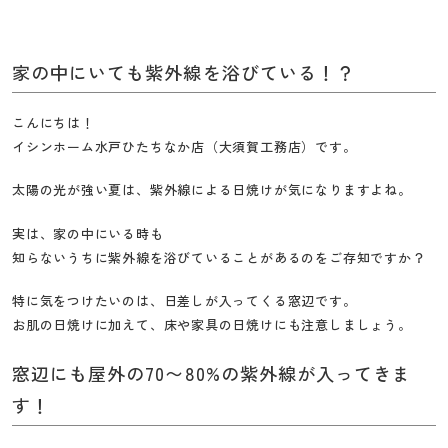
工
務
店
家の中にいても紫外線を浴びている！？
こんにちは！
イシンホーム水戸ひたちなか店（大須賀工務店）です。
太陽の光が強い夏は、紫外線による日焼けが気になりますよね。
実は、家の中にいる時も
知らないうちに紫外線を浴びていることがあるのをご存知ですか？
特に気をつけたいのは、日差しが入ってくる窓辺です。
お肌の日焼けに加えて、床や家具の日焼けにも注意しましょう。
窓辺にも屋外の70〜80%の紫外線が入ってきま
す！