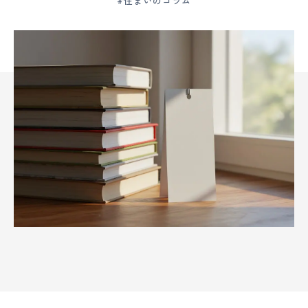
#住まいのコラム
ー
ム
水
戸・
ひ
た
ち
な
か
|
創
業
120
年
の
大
須
賀