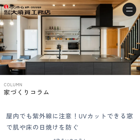
【水
戸・
ひ
た
ち
な
か
の
注
COLUMN
文
家づくりコラム
住
宅】
イ
屋内でも紫外線に注意！UVカットできる窓
シ
で肌や床の日焼けを防ぐ
ン
ホ