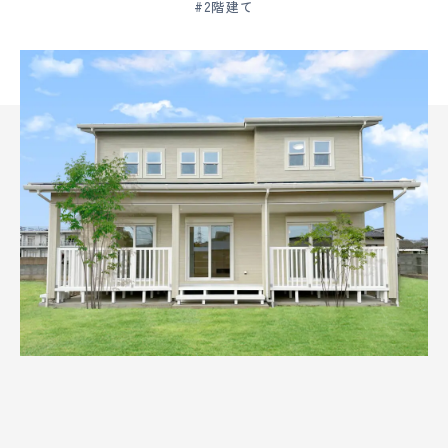
#2階建て
ー
ム
水
戸・
ひ
た
ち
な
か
|
創
業
120
年
の
大
須
賀