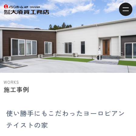
【水
戸・
ひ
た
ち
な
か
の
注
WORKS
文
施工事例
住
宅】
イ
使い勝手にもこだわったヨーロピアン
シ
テイストの家
ン
ホ