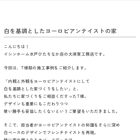
工
務
店
白を基調としたヨーロピアンテイストの家
こんにちは！
イシンホーム水戸ひたちなか店の大須賀工務店です。
今回は、T様邸の施工事例をご紹介します。
「内観と外観をヨーロピアンテイストにして
白を基調とした家づくりをしたい」と、
私たちに家づくりをご相談くださったT様。
デザインも重要にもこだわりつつ
使い勝手も妥協したくないというご要望をいただきました。
そこで、担当者がヨーロピアンテイストの知識をさらに深め
白ベースのデザインでフレンチテイストを再現。
特に家の顔となるカバードデッキは、