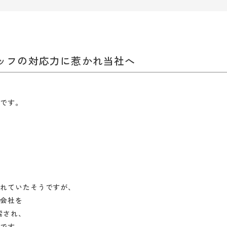
ッフの対応力に惹かれ当社へ
）です。
、
。
たれていたそうですが、
る会社を
索され、
うです。