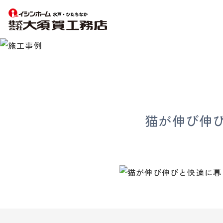
【水
戸・
ひ
た
ち
な
猫が伸び伸
か
の
注
文
住
宅】
イ
シ