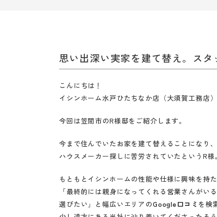
ン
ホ
ー
ム
思い出深い実家を建て替え。スタ
水
戸・
こんにちは！
ひ
イシンホーム水戸ひたちなか店（大須賀工務店
た
ち
今回は笠間市のR様邸をご紹介します。
な
今まで住んでいたお家を建て替えることになり
か
ハウスメーカー探しに苦労されていたというR様
|
創
もともとイシンホームの性能や仕様に興味を持
業
「最終的には親身になってくれる営業さんがい
120
選びたい」と幅広いエリアの
Google口コミ
を検
年
少し遠方にある当社に辿り着いてくださったそ