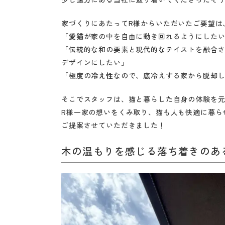
の
大
家づくりにあたってR様からいただいたご要望は
「
愛猫
が家の中を自由に動き回れるようにした
須
「伝統的な和の要素と現代的なテイストを融合
賀
デザインにしたい」
工
「極度の
冷え性
なので、底冷えする家から脱却
務
店
そこでスタッフは、猫と暮らした自身の体験を
R様一家の想いをくみ取り、猫も人も快適に暮ら
ご提案させていただきました！
木の温もりを感じる落ち着きのあ