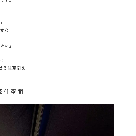
、
い」
させた
したい」
元に
せる住空間を
る住空間