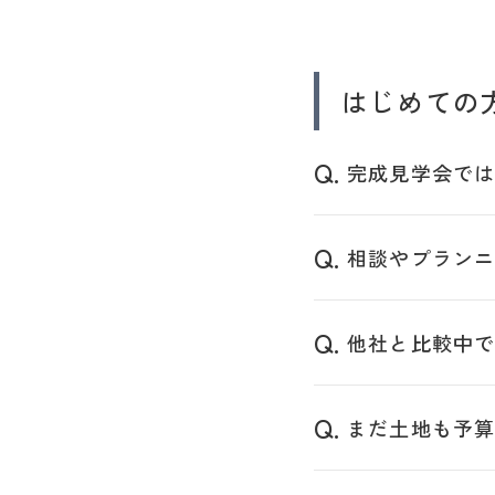
ン
ホ
ー
はじめての
ム
水
完成見学会で
戸・
ひ
た
相談やプラン
ち
な
か
他社と比較中
|
創
業
まだ土地も予
120
年