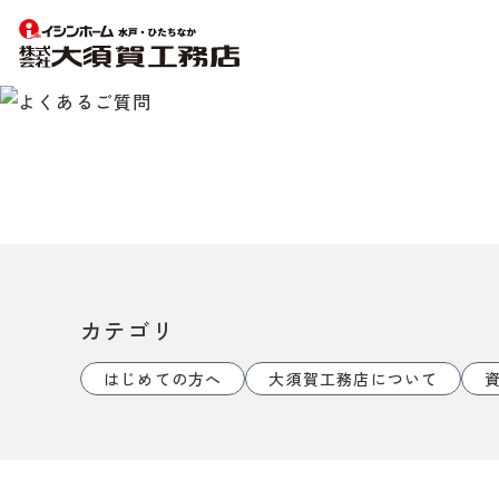
【水
戸・
ひ
た
ち
な
か
の
カテゴリ
注
文
はじめての方へ
大須賀工務店について
住
宅】
イ
シ