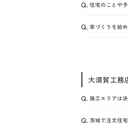
住宅のことや
の
大
須
家づくりを始
賀
工
務
店
大須賀工務
施工エリアは
茨城で注文住