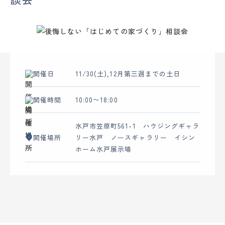
ー
ム
水
戸・
ひ
た
開催日
11/30(土),12月第三週までの土日
ち
な
開催時間
10:00〜18:00
か
|
水戸市笠原町561-1 ハウジングギャラ
創
開催場所
リー水戸 ノースギャラリー イシン
業
ホーム水戸展示場
120
年
の
大
須
賀