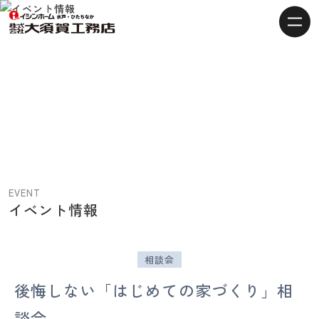
【水
戸・
ひ
た
ち
な
か
の
注
EVENT
文
イベント情報
住
宅】
イ
相談会
シ
後悔しない「はじめての家づくり」相
ン
ホ
談会