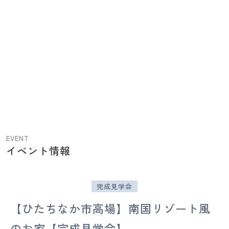
【水
戸・
ひ
た
ち
EVENT
イベント情報
な
か
の
完成見学会
注
文
【ひたちなか市高場】南国リゾート風
住
のお家【完成見学会】
宅】