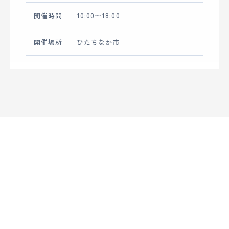
の
開催時間
10:00〜18:00
大
須
開催場所
ひたちなか市
賀
工
務
店