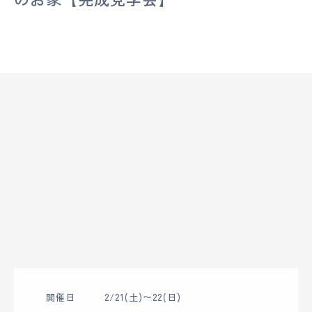
イ
シ
ン
ホ
ー
ム
水
戸・
ひ
た
ち
な
か
|
創
業
120
開催日
2/21(土)〜22(日)
年