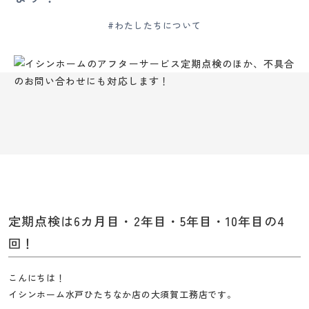
ー
ム
#わたしたちについて
水
戸・
ひ
た
ち
な
か
|
創
業
120
定期点検は6カ月目・2年目・5年目・10年目の4
年
回！
の
大
こんにちは！
須
イシンホーム水戸ひたちなか店の大須賀工務店です。
賀