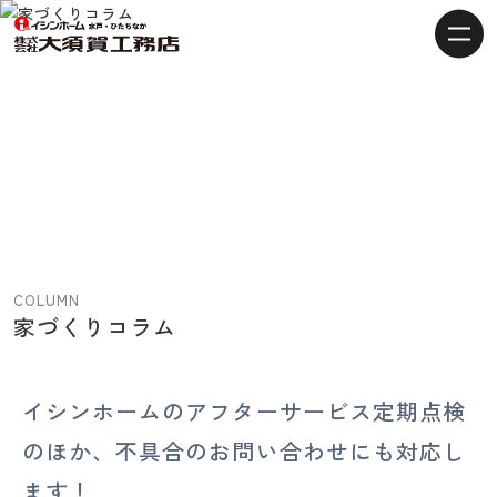
【水
戸・
ひ
た
ち
な
か
の
注
COLUMN
文
家づくりコラム
住
宅】
イ
イシンホームのアフターサービス定期点検
シ
のほか、不具合のお問い合わせにも対応し
ン
ホ
ます！