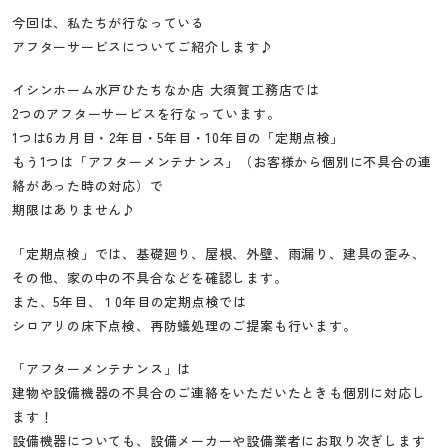
工
今回は、私たちが行なっている
務
アフターサービスについてご紹介します♪
店
イシンホーム水戸ひたちなか店 大須賀工務店では
2つのアフターサービスを行なっています。
1つは6カ月目・2年目・5年目・10年目の「定期点検」
もう1つは「アフターメンテナンス」（お客様から個別に不具合の連
絡があった時の対応）で
期限はありません♪
「定期点検」では、基礎廻り、屋根、外壁、雨漏り、建具の歪み、
その他、家の中の不具合などを確認します。
また、5年目、１0年目の定期点検では
シロアリの床下点検、再防蟻処理のご提案も行います。
「アフターメンテナンス」は
建物や設備機器の不具合のご連絡をいただいたときも個別に対応し
ます！
設備機器についても、設備メーカーや設備業者にお取り次ぎします