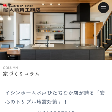
【水
戸・
ひ
た
ち
な
か
の
注
COLUMN
文
家づくりコラム
住
宅】
イ
イシンホーム水戸ひたちなか店が誇る「安
シ
心のトリプル地震対策」！
ン
ホ