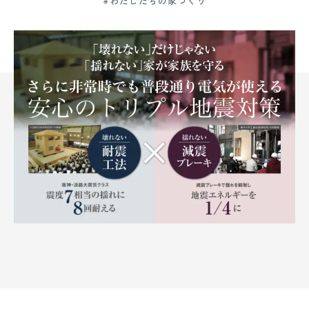
#わたしたちの家づくり
ー
ム
水
戸・
ひ
た
ち
な
か
|
創
業
120
年
の
大
須
賀