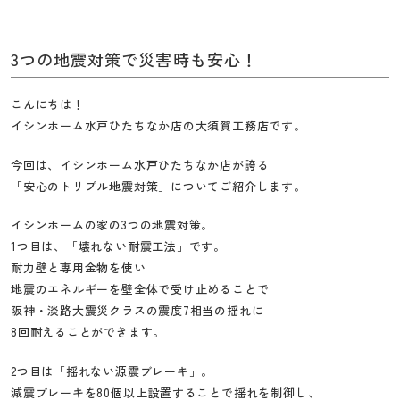
工
務
店
3つの地震対策で災害時も安心！
こんにちは！
イシンホーム水戸ひたちなか店の大須賀工務店です。
今回は、イシンホーム水戸ひたちなか店が誇る
「安心のトリプル地震対策」についてご紹介します。
イシンホームの家の3つの地震対策。
1つ目は、「壊れない耐震工法」です。
耐力壁と専用金物を使い
地震のエネルギーを壁全体で受け止めることで
阪神・淡路大震災クラスの震度7相当の揺れに
8回耐えることができます。
2つ目は「揺れない源震ブレーキ」。
減震ブレーキを80個以上設置することで揺れを制御し、