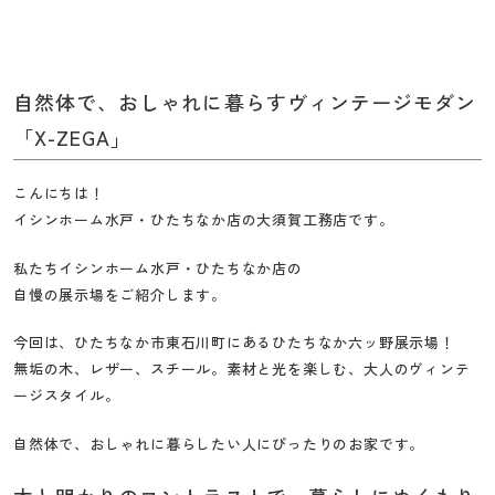
の
大
須
自然体で、おしゃれに暮らすヴィンテージモダン
賀
「X-ZEGA」
工
務
店
こんにちは！
イシンホーム水戸・ひたちなか店の大須賀工務店です。
私たちイシンホーム水戸・ひたちなか店の
自慢の展示場をご紹介します。
今回は、ひたちなか市東石川町にあるひたちなか六ッ野展示場！
無垢の木、レザー、スチール。素材と光を楽しむ、大人のヴィンテ
ージスタイル。
自然体で、おしゃれに暮らしたい人にぴったりのお家です。