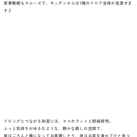
家事動線もスムーズで、キッチンからは1階のフロア全体が見渡せま
す♪
リビングとつながる和室には、エコカラットと間接照明。
ふっと気持ちがゆるむような、静かな癒しの空間で、
昼はごろんと横になってお昼寝したり、夜はお茶を淹れてひと息つ