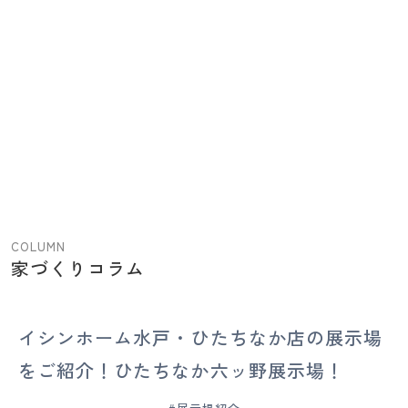
【水
戸・
ひ
た
ち
COLUMN
家づくりコラム
な
か
の
イシンホーム水戸・ひたちなか店の展示場
注
文
をご紹介！ひたちなか六ッ野展示場！
住
宅】